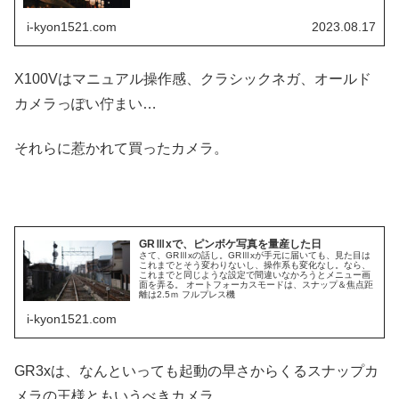
i-kyon1521.com
2023.08.17
X100Vはマニュアル操作感、クラシックネガ、オールド
カメラっぽい佇まい…
それらに惹かれて買ったカメラ。
GRⅢxで、ピンボケ写真を量産した日
さて、GRⅢxの話し。GRⅢxが手元に届いても、見た目は
これまでとそう変わりないし、操作系も変化なし。なら、
これまでと同じような設定で間違いなかろうとメニュー画
面を弄る。 オートフォーカスモードは、スナップ＆焦点距
離は2.5ｍ フルプレス機
i-kyon1521.com
GR3xは、なんといっても起動の早さからくるスナップカ
メラの王様ともいうべきカメラ。