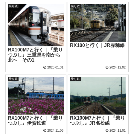
乗り鉄
乗り鉄
RX100と行く｜JR赤穂線
RX100M7と行く｜『乗り
つぶし』三重県を南から
北へ その1
2025.01.31
2024.12.02
乗り鉄
乗り鉄
RX100M7と行く｜『乗り
RX100M7と行く｜『乗り
つぶし』伊賀鉄道
つぶし』JR名松線
2024.11.05
2024.11.01