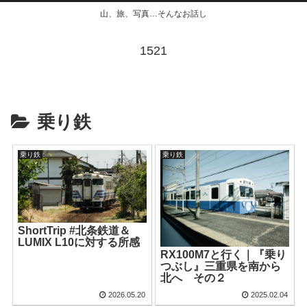
山、旅、写真…そんなお話し
1521
乗り鉄
乗り鉄
乗り鉄
ShortTrip #北条鉄道＆
LUMIX L10に対する所感
RX100M7と行く｜『乗り
つぶし』三重県を南から
北へ その２
2026.05.20
2025.02.04