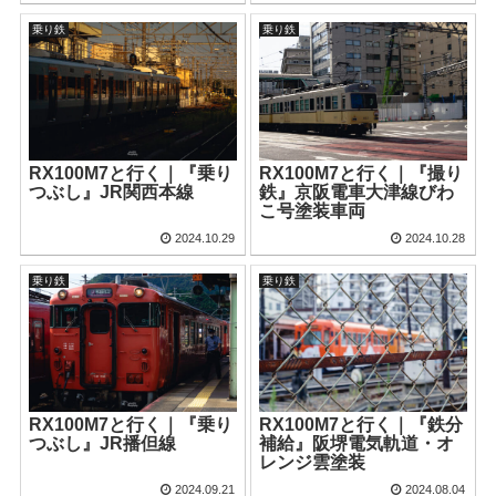
乗り鉄
乗り鉄
RX100M7と行く｜『乗り
RX100M7と行く｜『撮り
つぶし』JR関西本線
鉄』京阪電車大津線びわ
こ号塗装車両
2024.10.29
2024.10.28
乗り鉄
乗り鉄
RX100M7と行く｜『乗り
RX100M7と行く｜『鉄分
つぶし』JR播但線
補給』阪堺電気軌道・オ
レンジ雲塗装
2024.09.21
2024.08.04