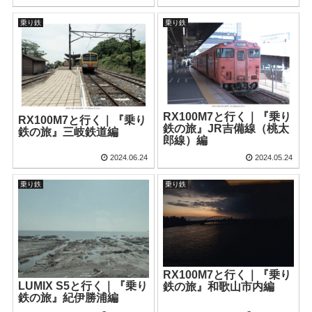
乗り鉄
乗り鉄
RX100M7と行く｜『乗り
RX100M7と行く｜『乗り
鉄の旅』JR吉備線（桃太
鉄の旅』三岐鉄道編
郎線）編
2024.06.24
2024.05.24
乗り鉄
乗り鉄
RX100M7と行く｜『乗り
LUMIX S5と行く｜『乗り
鉄の旅』和歌山市内編
鉄の旅』紀伊勝浦編