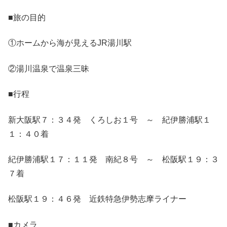
■旅の目的
①ホームから海が見えるJR湯川駅
②湯川温泉で温泉三昧
■行程
新大阪駅７：３４発 くろしお１号 ～ 紀伊勝浦駅１
１：４０着
紀伊勝浦駅１７：１１発 南紀８号 ～ 松阪駅１９：３
７着
松阪駅１９：４６発 近鉄特急伊勢志摩ライナー
■カメラ