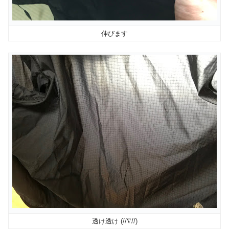
伸びます
透け透け (//∇//)