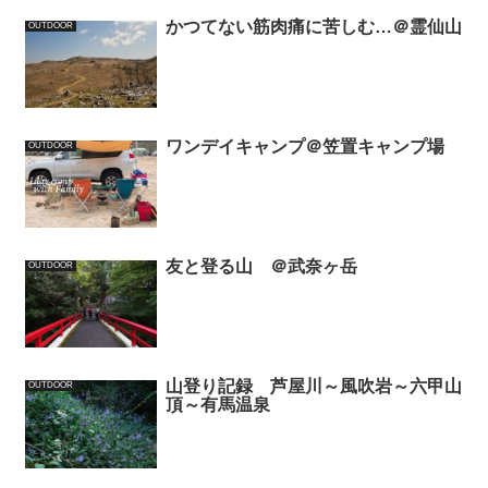
かつてない筋肉痛に苦しむ…＠霊仙山
OUTDOOR
ワンデイキャンプ＠笠置キャンプ場
OUTDOOR
友と登る山 ＠武奈ヶ岳
OUTDOOR
山登り記録 芦屋川～風吹岩～六甲山
OUTDOOR
頂～有馬温泉