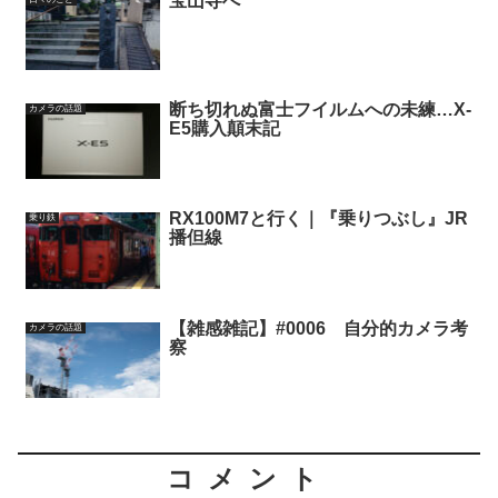
宝山寺へ
断ち切れぬ富士フイルムへの未練…X-
カメラの話題
E5購入顛末記
RX100M7と行く｜『乗りつぶし』JR
乗り鉄
播但線
【雑感雑記】#0006 自分的カメラ考
カメラの話題
察
コメント