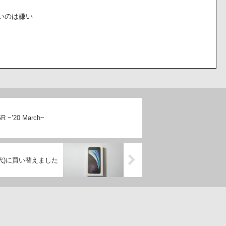
いのは嫌い
GR ~’20 March~
２世代)に買い替えました