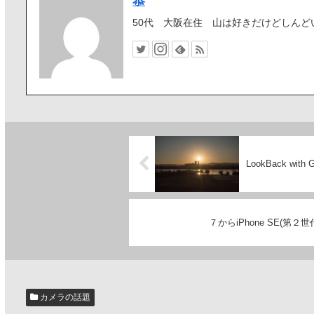
恭
50代 大阪在住 山は好きだけどしんど
LookBack with 
７からiPhone SE(第
カメラの話題