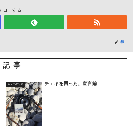
ォローする
恭
連記事
チェキを買った。宣言編
カメラの話題