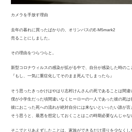
カメラを手放す理由
去年の暮れに買ったばかりの、オリンパスのE-M5mark2
売ることにしました。
その理由をつらつらと。
新型コロナウィルスの感染が拡がる中で、自分が感染した時のこ
『もし、一気に重症化してそのまま死んでしまったら』
そう思ったきっかけはやはり志村けんさんの死であることは間違
僕が小学生だった頃間違いなくヒーローの一人であった彼の死は
彼におこった死への流れが絶対自分には来ないといったい誰が言
そう思うと、最悪を想定しておくことはこの時期必要なんじゃな
そこでとりあえずしたことは、家族ができるだけ滞りを少なくし