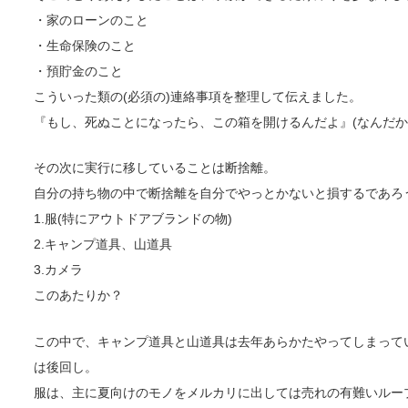
・家のローンのこと
・生命保険のこと
・預貯金のこと
こういった類の(必須の)連絡事項を整理して伝えました。
『もし、死ぬことになったら、この箱を開けるんだよ』(なんだか
その次に実行に移していることは断捨離。
自分の持ち物の中で断捨離を自分でやっとかないと損するであろ
1.服(特にアウトドアブランドの物)
2.キャンプ道具、山道具
3.カメラ
このあたりか？
この中で、キャンプ道具と山道具は去年あらかたやってしまって
は後回し。
服は、主に夏向けのモノをメルカリに出しては売れの有難いルー