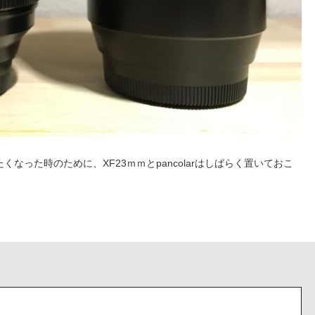
くなった時のために、XF23ｍｍとpancolarはしばらく置いておこ