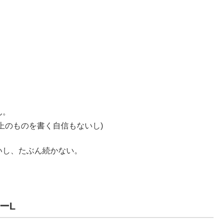
ん。
上のものを書く自信もないし)
いし、たぶん続かない。
ーL