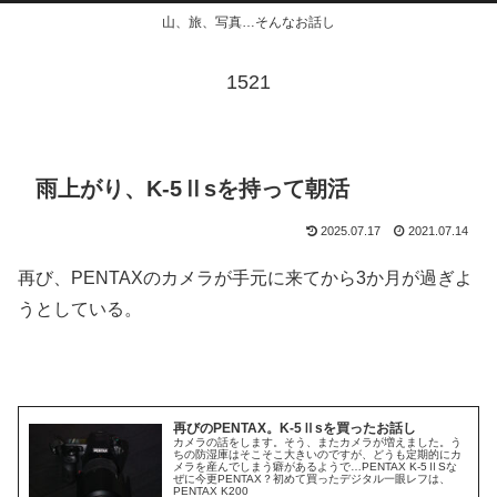
山、旅、写真…そんなお話し
1521
雨上がり、K-5Ⅱsを持って朝活
2025.07.17
2021.07.14
再び、PENTAXのカメラが手元に来てから3か月が過ぎよ
うとしている。
再びのPENTAX。K-5Ⅱsを買ったお話し
カメラの話をします。そう、またカメラが増えました。う
ちの防湿庫はそこそこ大きいのですが、どうも定期的にカ
メラを産んでしまう癖があるようで…PENTAX K-5ⅡSな
ぜに今更PENTAX？初めて買ったデジタル一眼レフは、
PENTAX K200