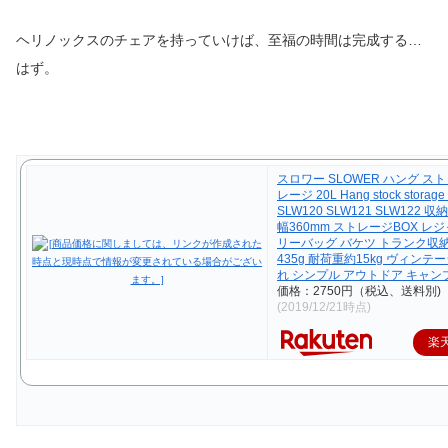
ヘリノックスのチェアを持っていけば、至福の時間は完成する…
はず。
スロワー SLOWER ハング ス
レージ 20L Hang stock storage
SLW120 SLW121 SLW122 
幅360mm ストレージBOX レ
リーバッグ バケツ トランク収納 
435g 耐荷重約15kg ヴィンテ
れ シンプル アウトドア キャン
価格：2750円（税込、送料別)
(2019/12/21時点)
楽