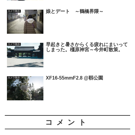
娘とデート ～鶴橋界隈～
カメラ散歩
早起きと暑さからくる疲れにまいって
カメラ散歩
しまった。橿原神宮～今井町散策。
XF16-55mmF2.8 @靱公園
カメラ散歩
コメント