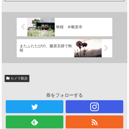
秋桜 ＠般若寺
またふたたびの、藤原京跡で秋
桜
カメラ散歩
恭をフォローする