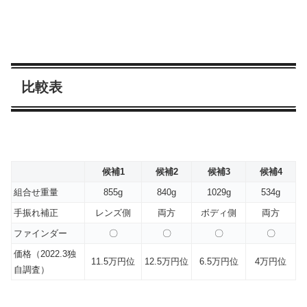
比較表
候補1
候補2
候補3
候補4
組合せ重量
855g
840g
1029g
534g
手振れ補正
レンズ側
両方
ボディ側
両方
ファインダー
〇
〇
〇
〇
価格（2022.3独
11.5万円位
12.5万円位
6.5万円位
4万円位
自調査）