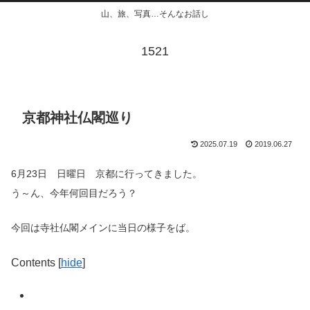
山、旅、写真…そんなお話し
1521
京都神社仏閣巡り
2025.07.19
2019.06.27
6月23日 日曜日 京都に行ってきました。
う～ん、今年何回目だろう？
今回は寺社仏閣メインに当日の様子をば。
Contents
[
hide
]