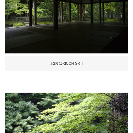
上2枚はRICOH GRⅢ