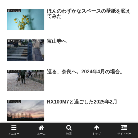
ほんのわずかなスペースの壁紙を変え
日々のこと
てみた
宝山寺へ
日々のこと
巡る、奈良へ。2024年4月の場合。
日々のこと
RX100M7と過ごした2025年2月
日々のこと
思いつきは吉なのか、凶なのか？
日々のこと
メニュー
ホーム
検索
トップ
サイドバー