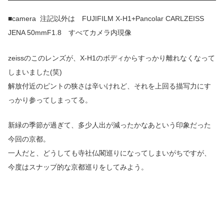
■camera 注記以外は FUJIFILM X-H1+Pancolar CARLZEISS
JENA 50mmF1.8 すべてカメラ内現像
zeissのこのレンズが、X-H1のボディからすっかり離れなくなって
しまいました(笑)
解放付近のピントの狭さは辛いけれど、それを上回る描写力にす
っかり参ってしまってる。
新緑の季節が過ぎて、多少人出が減ったかなあという印象だった
今回の京都。
一人だと、どうしても寺社仏閣巡りになってしまいがちですが、
今度はスナップ的な京都巡りをしてみよう。