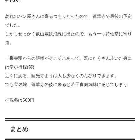
全てGRⅢ
烏丸のパン屋さんに寄るつもりだったので、蓮華寺で最後の予定
でした。
しかしせっかく叡山電鉄沿線に出たので、もう一つ詩仙堂に寄り
道。
一乗寺駅からの距離がそこそこあって、既にたくさん歩いた身に
は辛い行程(笑)
近くにある、圓光寺よりは人も少なくのんびりできます。
でも宝泉院、蓮華寺の後に来ると若干食傷気味に感じてしまう
拝観料は500円
まとめ